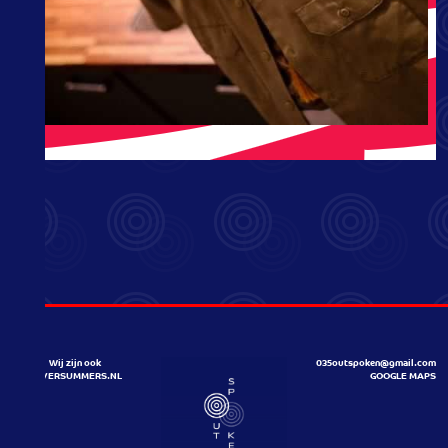
Wij zijn ook
035outspoken@gmail.com
HILVERSUMMERS.NL
GOOGLE MAPS