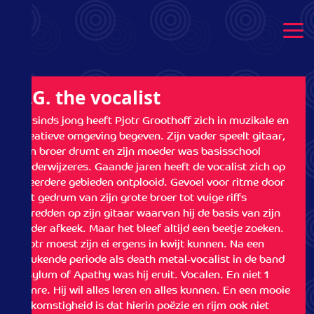
P.G. the vocalist - Out-Spoken
P.G. the vocalist
Al sinds jong heeft Pjotr Groothoff zich in muzikale en
creatieve omgeving begeven. Zijn vader speelt gitaar,
zijn broer drumt en zijn moeder was basisschool
onderwijzeres. Gaande jaren heeft de vocalist zich op
meerdere gebieden ontplooid. Gevoel voor ritme door
het gedrum van zijn grote broer tot vuige riffs
shredden op zijn gitaar waarvan hij de basis van zijn
vader afkeek. Maar het bleef altijd een beetje zoeken.
Pjotr moest zijn ei ergens in kwijt kunnen. Na een
beukende periode als death metal-vocalist in de band
Asylum of Apathy was hij eruit. Vocalen. En niet 1
genre. Hij wil alles leren en alles kunnen. En een mooie
bijkomstigheid is dat hierin poëzie en rijm ook niet