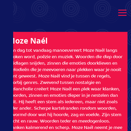
Moze Naél - Out-Spoken
Moze Naél
Van dag tot vandaag manoeuvreert Moze Naél langs
spoken word, poëzie en muziek. Woorden die diep door
huidlagen snijden, zinnen die emoties doorklieven en
melodieën die je meevoeren naar plekken waar je nooit
bent geweest. Moze Naél vind je tussen de regels,
voorbij genres. Zwevend tussen nostalgie en
melancholie creëert Moze Naél een plek waar klanken,
woorden, zinnen en emoties dieper in je nestelen dan
ooit. Hij heeft een stem als iedereen, maar niet zoals
ieder ander. Scherpe kartelranden rondom woorden,
gevormd door wat hij hoorde, zag en voelde. Zijn stem
zacht en rauw. Woorden teder en meedogenloos.
Klanken kalmerend en scherp. Moze Naél neemt je mee