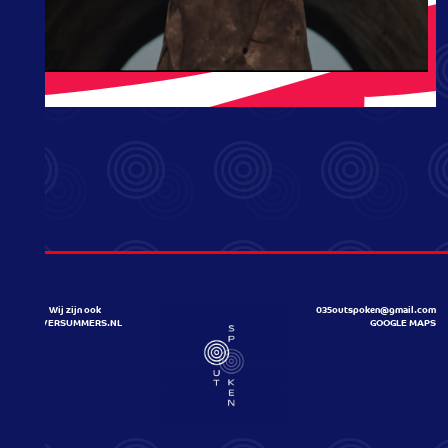
Wij zijn ook
035outspoken@gmail.com
HILVERSUMMERS.NL
GOOGLE MAPS